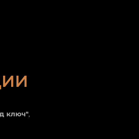
ЦИИ
д ключ"
,