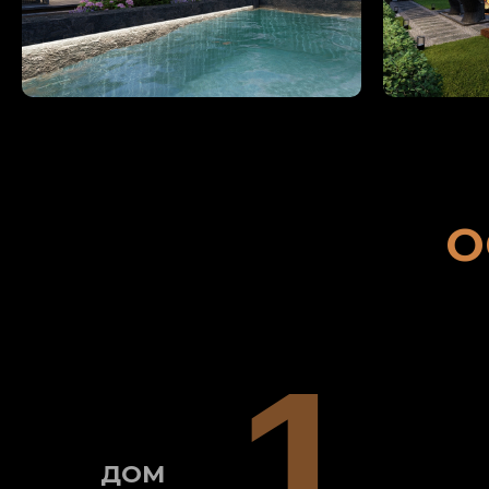
О
1
ДОМ