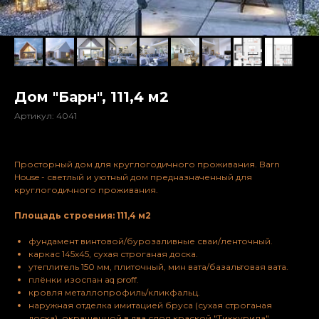
Дом "Барн", 111,4 м2
Артикул:
4041
Просторный дом для круглогодичного проживания. Barn
House - светлый и уютный дом предназначенный для
круглогодичного проживания.
Площадь строения: 111,4 м2
фундамент винтовой/бурозаливные сваи/ленточный.
каркас 145х45, сухая строганая доска.
утеплитель 150 мм, плиточный, мин вата/базальтовая вата.
плёнки изоспан aq proff.
кровля металлопрофиль/кликфальц.
наружная отделка имитацией бруса (сухая строганая
доска), окрашенной в два слоя краской "Тиккурила".