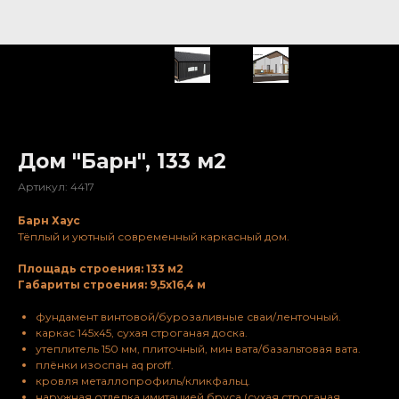
Дом "Барн", 133 м2
Артикул:
4417
Барн Хаус
Тёплый и уютный современный каркасный дом.
Площадь строения: 133 м2
Габариты строения: 9,5х16,4 м
фундамент винтовой/бурозаливные сваи/ленточный.
каркас 145х45, сухая строганая доска.
утеплитель 150 мм, плиточный, мин вата/базальтовая вата.
плёнки изоспан aq proff.
кровля металлопрофиль/кликфальц.
наружная отделка имитацией бруса (сухая строганая